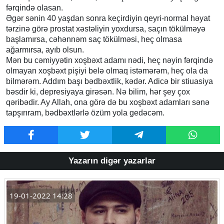
fərqində olasan.
Əgər sənin 40 yaşdan sonra keçirdiyin qeyri-normal həyat
tərzinə görə prostat xəstəliyin yoxdursa, saçın tökülməyə
başlamırsa, cəhənnəm saç tökülməsi, heç olmasa
ağarmırsa, ayıb olsun.
Mən bu cəmiyyətin xoşbəxt adamı nədi, heç nəyin fərqində
olmayan xoşbəxt pişiyi belə olmaq istəmərəm, heç ola da
bilmərəm. Addım başı bədbəxtlik, kədər. Adicə bir stiuasiya
bəsdir ki, depresiyaya girəsən. Nə bilim, hər şey çox
qəribədir. Ay Allah, ona görə də bu xoşbəxt adamları sənə
tapşırıram, bədbəxtlərlə özüm yola gedəcəm.
Yazarın digər yazarlar
19-01-2022 14:28