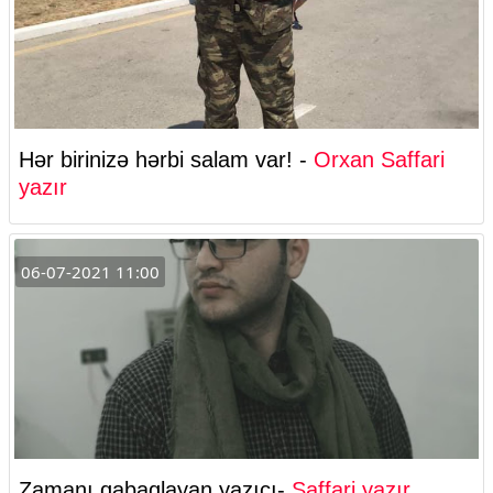
Hər birinizə hərbi salam var! -
Orxan Saffari
yazır
06-07-2021 11:00
Zamanı qabaqlayan yazıçı-
Saffari yazır