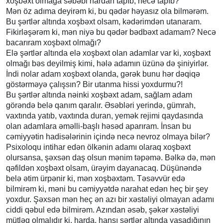
xoşbəxt olmağa səbəbi hardan tapıb, necə tapıb?
Mən öz adıma deyirəm ki, bu qədər həyasız ola bilmərəm.
Bu şərtlər altında xoşbəxt olsam, kədərimdən utanaram.
Fikirləşərəm ki, mən niyə bu qədər bədbəxt adamam? Necə
bacarıram xoşbəxt olmağı?
Elə şərtlər altında elə xoşbəxt olan adamlar var ki, xoşbəxt
olmağı bəs deyilmiş kimi, hələ adamın üzünə də şiniyirlər.
İndi nolar adam xoşbəxt olanda, gərək bunu hər dəqiqə
göstərməyə çalışsın? Bir utanma hissi yoxdurmu?!
Bu şərtlər altında nəinki xoşbəxt adam, sağlam adam
görəndə belə qanım qaralır. Əsəbləri yerində, gümrah,
vaxtında yatıb, vaxtında duran, yemək rejimi qaydasında
olan adamlara əməlli-başlı həsəd aparıram. İnsan bu
cəmiyyətin hadisələrinin içində necə nevroz olmaya bilər?
Psixoloqu intihar edən ölkənin adamı olaraq xoşbəxt
olursansa, şəxsən daş olsun mənim təpəmə. Bəlkə də, mən
qəfildən xoşbəxt olsam, ürəyim dayanacaq. Düşünəndə
belə ətim ürpənir ki, mən xoşbəxtəm. Təsəvvür edə
bilmirəm ki, məni bu cəmiyyətdə narahat edən heç bir şey
yoxdur. Şəxsən mən heç ən azı bir xəstəliyi olmayan adamı
ciddi qəbul edə bilmirəm. Azından əsəb, şəkər xəstəliyi
mütləq olmalıdır ki, harda, hansı şərtlər altında yaşadığının