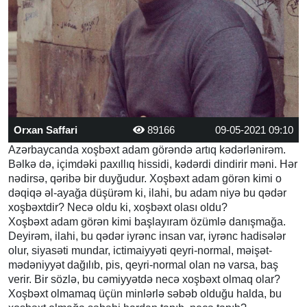
Orxan Saffari
89166
09-05-2021 09:10
Azərbaycanda xoşbəxt adam görəndə artıq kədərlənirəm.
Bəlkə də, içimdəki paxıllıq hissidi, kədərdi dindirir məni. Hər
nədirsə, qəribə bir duyğudur. Xoşbəxt adam görən kimi o
dəqiqə əl-ayağa düşürəm ki, ilahi, bu adam niyə bu qədər
xoşbəxtdir? Necə oldu ki, xoşbəxt olası oldu?
Xoşbəxt adam görən kimi başlayıram özümlə danışmağa.
Deyirəm, ilahi, bu qədər iyrənc insan var, iyrənc hadisələr
olur, siyasəti mundar, ictimaiyyəti qeyri-normal, məişət-
mədəniyyət dağılıb, pis, qeyri-normal olan nə varsa, baş
verir. Bir sözlə, bu cəmiyyətdə necə xoşbəxt olmaq olar?
Xoşbəxt olmamaq üçün minlərlə səbəb olduğu halda, bu