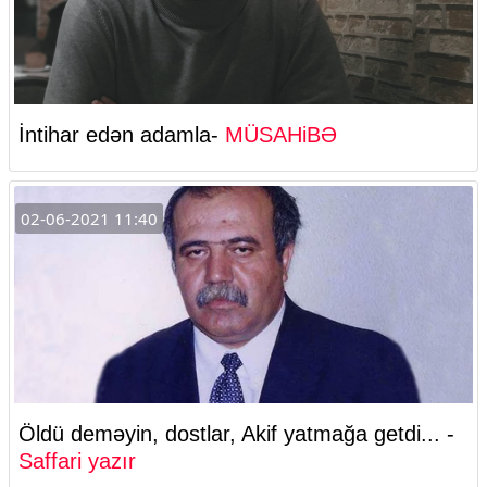
İntihar edən adamla-
MÜSAHiBƏ
02-06-2021 11:40
Öldü deməyin, dostlar, Akif yatmağa getdi... -
Saffari yazır