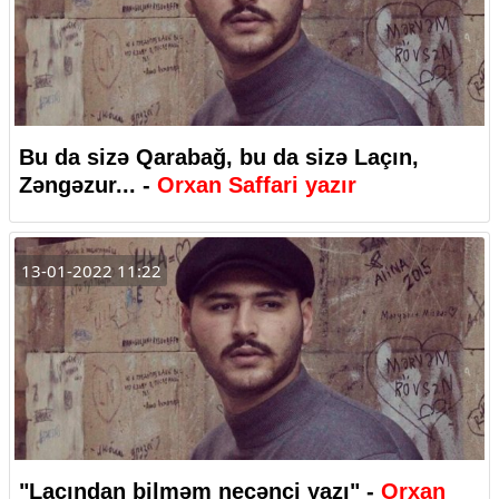
Bu da sizə Qarabağ, bu da sizə Laçın,
Zəngəzur... -
Orxan Saffari yazır
13-01-2022 11:22
"Laçından bilməm neçənci yazı" -
Orxan